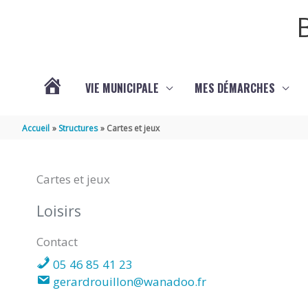
Aller au contenu
Aller au pied de page
VIE MUNICIPALE
MES DÉMARCHES
ACTUALITÉS
Accueil
Structures
Cartes et jeux
Cartes et jeux
Loisirs
Contact
05 46 85 41 23
gerardrouillon@wanadoo.fr