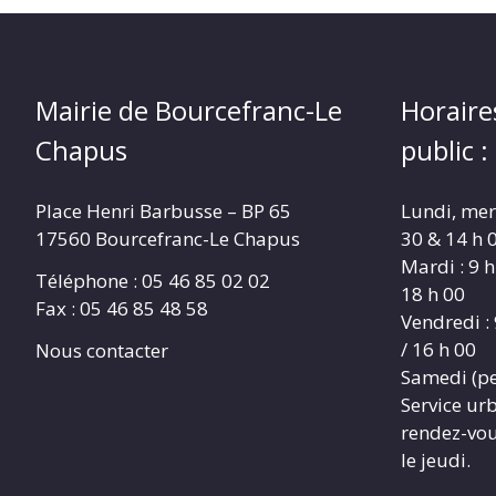
Mairie de Bourcefranc-Le
Horaire
Chapus
public :
Place Henri Barbusse – BP 65
Lundi, merc
17560 Bourcefranc-Le Chapus
30 & 14 h 0
Mardi : 9 h
Téléphone : 05 46 85 02 02
18 h 00
Fax : 05 46 85 48 58
Vendredi : 
/ 16 h 00
Nous contacter
Samedi (pe
Service ur
rendez-vous
le jeudi.