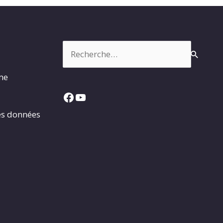
Rechercher :
rme
Facebook
YouTube
es données