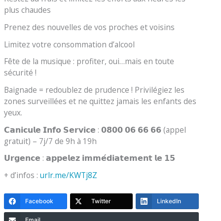
plus chaudes
Prenez des nouvelles de vos proches et voisins
Limitez votre consommation d’alcool
Fête de la musique : profiter, oui…mais en toute
sécurité !
Baignade = redoublez de prudence ! Privilégiez les
zones surveillées et ne quittez jamais les enfants des
yeux.
𝗖𝗮𝗻𝗶𝗰𝘂𝗹𝗲 𝗜𝗻𝗳𝗼 𝗦𝗲𝗿𝘃𝗶𝗰𝗲 : 𝟬𝟴𝟬𝟬 𝟬𝟲 𝟲𝟲 𝟲𝟲 (appel
gratuit) – 7j/7 de 9h à 19h
𝗨𝗿𝗴𝗲𝗻𝗰𝗲 : 𝗮𝗽𝗽𝗲𝗹𝗲𝘇 𝗶𝗺𝗺𝗲́𝗱𝗶𝗮𝘁𝗲𝗺𝗲𝗻𝘁 𝗹𝗲 𝟭𝟱
+ d’infos :
urlr.me/KWTj8Z
Facebook
Twitter
LinkedIn
Email