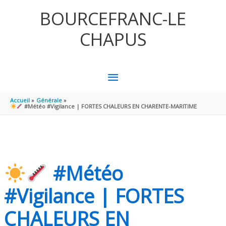
Aller au contenu
Aller au pied de page
BOURCEFRANC-LE
CHAPUS
MENU
PRINCIPAL
Accueil
Générale
#Météo #Vigilance | FORTES CHALEURS EN CHARENTE-MARITIME
#Météo
#Vigilance | FORTES
CHALEURS EN