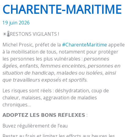
CHARENTE-MARITIME
19 juin 2026
☀🌡RESTONS VIGILANTS !
Michel Prosic, préfet de la
#CharenteMaritime
appelle
à la mobilisation de tous, notamment pour protéger
les personnes les plus vulnérables : 𝘱𝘦𝘳𝘴𝘰𝘯𝘯𝘦𝘴
𝘢̂𝘨𝘦́𝘦𝘴, 𝘦𝘯𝘧𝘢𝘯𝘵𝘴, 𝘧𝘦𝘮𝘮𝘦𝘴 𝘦𝘯𝘤𝘦𝘪𝘯𝘵𝘦𝘴, 𝘱𝘦𝘳𝘴𝘰𝘯𝘯𝘦𝘴 𝘦𝘯
𝘴𝘪𝘵𝘶𝘢𝘵𝘪𝘰𝘯 𝘥𝘦 𝘩𝘢𝘯𝘥𝘪𝘤𝘢𝘱, 𝘮𝘢𝘭𝘢𝘥𝘦𝘴 𝘰𝘶 𝘪𝘴𝘰𝘭𝘦́𝘦𝘴, 𝘢𝘪𝘯𝘴𝘪
𝘲𝘶𝘦 𝘵𝘳𝘢𝘷𝘢𝘪𝘭𝘭𝘦𝘶𝘳𝘴 𝘦𝘹𝘱𝘰𝘴𝘦́𝘴 𝘦𝘵 𝘴𝘱𝘰𝘳𝘵𝘪𝘧𝘴.
Les risques sont réels : déshydratation, coup de
chaleur, malaises, aggravation de maladies
chroniques…
𝗔𝗗𝗢𝗣𝗧𝗘𝗭 𝗟𝗘𝗦 𝗕𝗢𝗡𝗦 𝗥𝗘́𝗙𝗟𝗘𝗫𝗘𝗦 :
Buvez régulièrement de l’eau
Restez au frais et limitez les efforts aux heures les